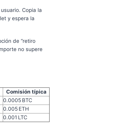
usuario. Copia la
et y espera la
ción de “retiro
importe no supere
Comisión típica
0.0005 BTC
0.005 ETH
0.001 LTC