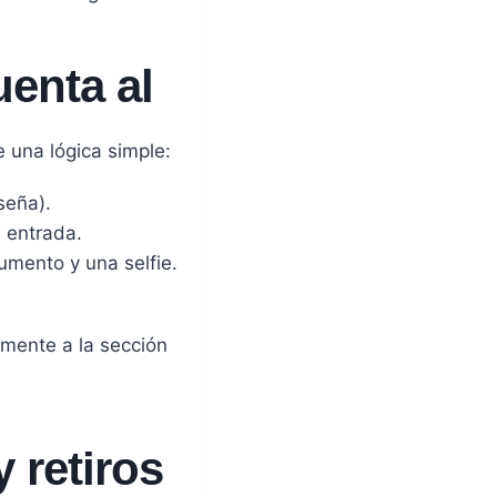
uenta al
 una lógica simple:
seña).
e entrada.
umento y una selfie.
amente a la sección
 retiros