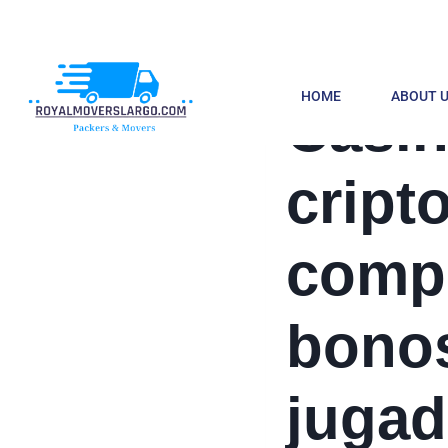
UNCATEGORIZED
HOME
ABOUT 
Casin
cript
compl
bonos
jugad