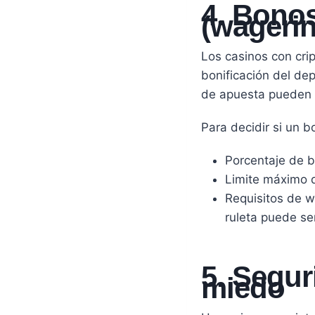
4. Bonos
(wageri
Los casinos con cr
bonificación del dep
de apuesta pueden v
Para decidir si un 
Porcentaje de bo
Limite máximo d
Requisitos de w
ruleta puede ser
5. Segur
miedo