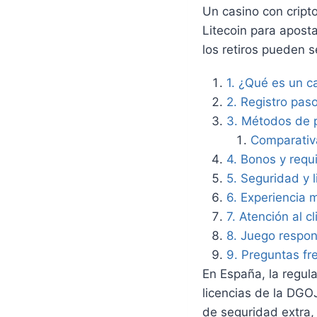
Un casino con crip
Litecoin para aposta
los retiros pueden s
1. ¿Qué es un 
2. Registro pas
3. Métodos de p
Comparativ
4. Bonos y requ
5. Seguridad y l
6. Experiencia 
7. Atención al 
8. Juego respon
9. Preguntas fr
En España, la regula
licencias de la DGO
de seguridad extra,