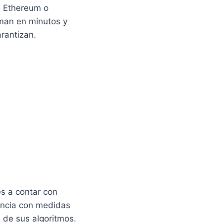
, Ethereum o
rman en minutos y
arantizan.
es a contar con
cencia con medidas
 de sus algoritmos.