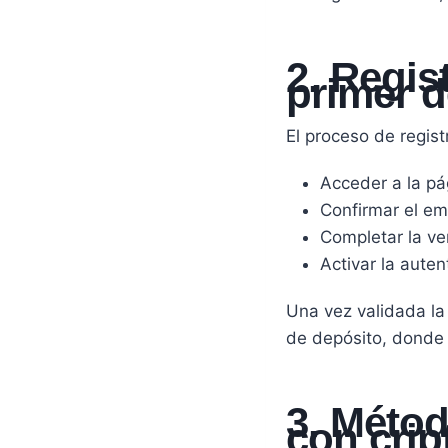
2. Regis
primer d
El proceso de regis
Acceder a la pág
Confirmar el em
Completar la ve
Activar la aute
Una vez validada la
de depósito, donde 
3. Métod
con crip