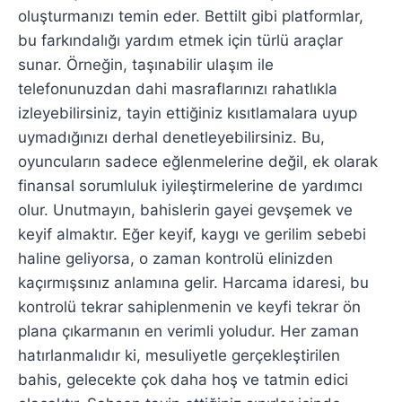
oluşturmanızı temin eder. Bettilt gibi platformlar,
bu farkındalığı yardım etmek için türlü araçlar
sunar. Örneğin, taşınabilir ulaşım ile
telefonunuzdan dahi masraflarınızı rahatlıkla
izleyebilirsiniz, tayin ettiğiniz kısıtlamalara uyup
uymadığınızı derhal denetleyebilirsiniz. Bu,
oyuncuların sadece eğlenmelerine değil, ek olarak
finansal sorumluluk iyileştirmelerine de yardımcı
olur. Unutmayın, bahislerin gayei gevşemek ve
keyif almaktır. Eğer keyif, kaygı ve gerilim sebebi
haline geliyorsa, o zaman kontrolü elinizden
kaçırmışsınız anlamına gelir. Harcama idaresi, bu
kontrolü tekrar sahiplenmenin ve keyfi tekrar ön
plana çıkarmanın en verimli yoludur. Her zaman
hatırlanmalıdır ki, mesuliyetle gerçekleştirilen
bahis, gelecekte çok daha hoş ve tatmin edici