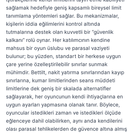
sağlamak hedefiyle geniş kapsamlı bireysel limit
tanımlama yöntemleri sağlar. Bu mekanizmalar,
kişilerin iddia eğilimlerini kontrol altında
tutmalarına destek olan kuvvetli bir “güvenlik
kalkanı” rolü oynar. Her katılımcının kendine
mahsus bir oyun üslubu ve parasal vaziyeti
bulunur; bu yüzden, standart bir herkese uygun
çare yerine özelleştirilebilir sınırlar sunmak
mühimdir. Bettilt, nakit yatırma sınırlarından kayıp
sınırlarına, kumar limitlerinden seans müddeti
limitlerine dek geniş bir skalada alternatifler
sağlayarak, her oyuncunun kendi ihtiyaçlarına en
uygun ayarları yapmasına olanak tanır. Böylece,
oyuncular istedikleri zaman ve istedikleri ölçüde
eğlenceye dahil olabilirken, aynı anda kendilerini
olası parasal tehlikelerden de güvence altına almış