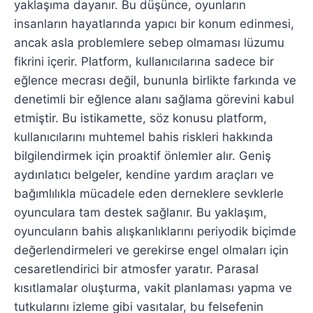
yaklaşıma dayanır. Bu düşünce, oyunların
insanların hayatlarında yapıcı bir konum edinmesi,
ancak asla problemlere sebep olmaması lüzumu
fikrini içerir. Platform, kullanıcılarına sadece bir
eğlence mecrası değil, bununla birlikte farkında ve
denetimli bir eğlence alanı sağlama görevini kabul
etmiştir. Bu istikamette, söz konusu platform,
kullanıcılarını muhtemel bahis riskleri hakkında
bilgilendirmek için proaktif önlemler alır. Geniş
aydınlatıcı belgeler, kendine yardım araçları ve
bağımlılıkla mücadele eden derneklere sevklerle
oyunculara tam destek sağlanır. Bu yaklaşım,
oyuncuların bahis alışkanlıklarını periyodik biçimde
değerlendirmeleri ve gerekirse engel olmaları için
cesaretlendirici bir atmosfer yaratır. Parasal
kısıtlamalar oluşturma, vakit planlaması yapma ve
tutkularını izleme gibi vasıtalar, bu felsefenin