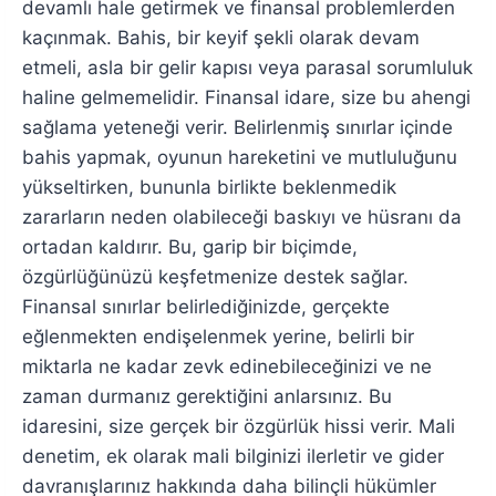
devamlı hale getirmek ve finansal problemlerden
kaçınmak. Bahis, bir keyif şekli olarak devam
etmeli, asla bir gelir kapısı veya parasal sorumluluk
haline gelmemelidir. Finansal idare, size bu ahengi
sağlama yeteneği verir. Belirlenmiş sınırlar içinde
bahis yapmak, oyunun hareketini ve mutluluğunu
yükseltirken, bununla birlikte beklenmedik
zararların neden olabileceği baskıyı ve hüsranı da
ortadan kaldırır. Bu, garip bir biçimde,
özgürlüğünüzü keşfetmenize destek sağlar.
Finansal sınırlar belirlediğinizde, gerçekte
eğlenmekten endişelenmek yerine, belirli bir
miktarla ne kadar zevk edinebileceğinizi ve ne
zaman durmanız gerektiğini anlarsınız. Bu
idaresini, size gerçek bir özgürlük hissi verir. Mali
denetim, ek olarak mali bilginizi ilerletir ve gider
davranışlarınız hakkında daha bilinçli hükümler