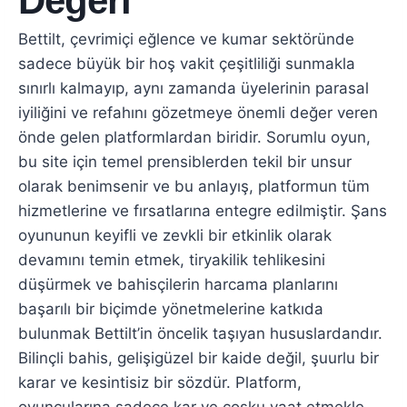
Değeri
Bettilt, çevrimiçi eğlence ve kumar sektöründe
sadece büyük bir hoş vakit çeşitliliği sunmakla
sınırlı kalmayıp, aynı zamanda üyelerinin parasal
iyiliğini ve refahını gözetmeye önemli değer veren
önde gelen platformlardan biridir. Sorumlu oyun,
bu site için temel prensiblerden tekil bir unsur
olarak benimsenir ve bu anlayış, platformun tüm
hizmetlerine ve fırsatlarına entegre edilmiştir. Şans
oyununun keyifli ve zevkli bir etkinlik olarak
devamını temin etmek, tiryakilik tehlikesini
düşürmek ve bahisçilerin harcama planlarını
başarılı bir biçimde yönetmelerine katkıda
bulunmak Bettilt’in öncelik taşıyan hususlardandır.
Bilinçli bahis, gelişigüzel bir kaide değil, şuurlu bir
karar ve kesintisiz bir sözdür. Platform,
oyuncularına sadece kar ve coşku vaat etmekle