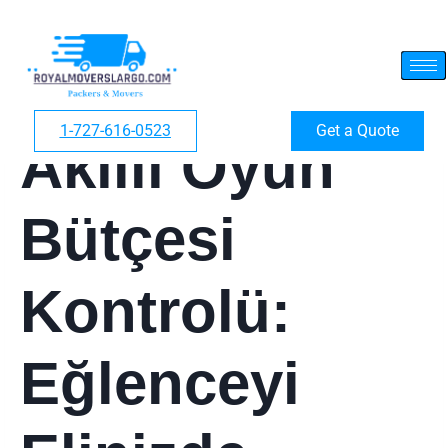
UNCATEGORIZED
Bettilt ile
1-727-616-0523
Get a Quote
Akıllı Oyun
Bütçesi
Kontrolü:
Eğlenceyi