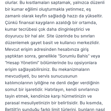
olurlar. Bu kısıtlamaları saptamak, yalnızca düzenli
bir kumar eğilimi oluşturmakla yetinmez, eş
zamanlı olarak keyfin sağladığı hazzı da yükseltir.
Çünkü finansal kaygıların azaldığı bir ortamda,
kumar tecrübesi çok daha dinginleştirici ve
doyurucu bir hal alır. Site üzerinde bu sınırları
düzenlemek gayet basit ve kullanıcı merkezlidir.
Mevcut erişim adresinden hesabınıza giriş
yaptıktan sonra, genellikle “Sorumlu Bahis” veya
“Hesap Yönetimi” bölümlerinde bu opsiyonlara
erişim sağlayabilirsiniz. Bu mekanizmaların
mevcudiyeti, bu servis sunucusunun
katılımcılarının iyiliğine ne denli değer verdiğinin
somut bir işaretidir. Hatırlayın, kendi sınırlarınızı
tayin etmek, kendinize karşı hürmetinizin ve
parasal mesuliyetinizin bir belirtisidir. Bu kısımda,
Bettilt’in sunduğu farklı limit türlerini, bunların nasıl