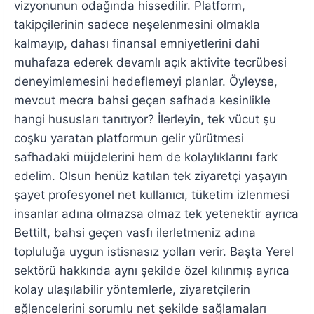
vizyonunun odağında hissedilir. Platform,
takipçilerinin sadece neşelenmesini olmakla
kalmayıp, dahası finansal emniyetlerini dahi
muhafaza ederek devamlı açık aktivite tecrübesi
deneyimlemesini hedeflemeyi planlar. Öyleyse,
mevcut mecra bahsi geçen safhada kesinlikle
hangi hususları tanıtıyor? İlerleyin, tek vücut şu
coşku yaratan platformun gelir yürütmesi
safhadaki müjdelerini hem de kolaylıklarını fark
edelim. Olsun henüz katılan tek ziyaretçi yaşayın
şayet profesyonel net kullanıcı, tüketim izlenmesi
insanlar adına olmazsa olmaz tek yetenektir ayrıca
Bettilt, bahsi geçen vasfı ilerletmeniz adına
topluluğa uygun istisnasız yolları verir. Başta Yerel
sektörü hakkında aynı şekilde özel kılınmış ayrıca
kolay ulaşılabilir yöntemlerle, ziyaretçilerin
eğlencelerini sorumlu net şekilde sağlamaları