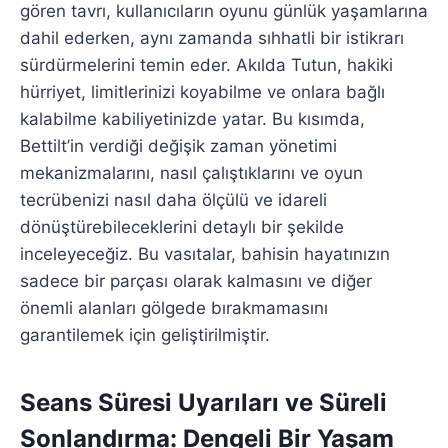
gören tavrı, kullanıcıların oyunu günlük yaşamlarına
dahil ederken, aynı zamanda sıhhatli bir istikrarı
sürdürmelerini temin eder. Akılda Tutun, hakiki
hürriyet, limitlerinizi koyabilme ve onlara bağlı
kalabilme kabiliyetinizde yatar. Bu kısımda,
Bettilt’in verdiği değişik zaman yönetimi
mekanizmalarını, nasıl çalıştıklarını ve oyun
tecrübenizi nasıl daha ölçülü ve idareli
dönüştürebileceklerini detaylı bir şekilde
inceleyeceğiz. Bu vasıtalar, bahisin hayatınızın
sadece bir parçası olarak kalmasını ve diğer
önemli alanları gölgede bırakmamasını
garantilemek için geliştirilmiştir.
Seans Süresi Uyarıları ve Süreli
Sonlandırma: Dengeli Bir Yaşam